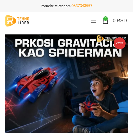
Poručite telefonom
0637343557
0
0
RSD
-29%