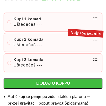
---
Kupi 1 komad
---
Uštedećeš
---
Najprodavanije
---
Kupi 2 komada
---
Uštedećeš
---
---
Kupi 3 komada
---
Uštedećeš
---
DODAJ U KORPU
Autić koji se penje po zidu
, staklu i plafonu —
prkosi gravitaciji poput pravog Spidermana!