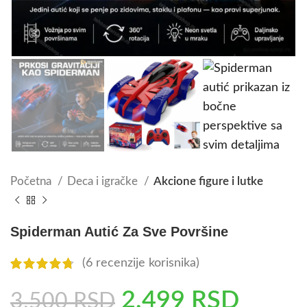
Početna
Deca i igračke
Akcione figure i lutke
Spiderman Autić Za Sve Površine
(
6
recenzije korisnika)
2.499
RSD
3.500
RSD