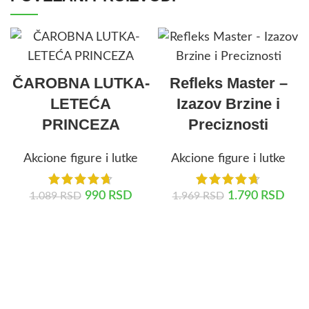
ČAROBNA LUTKA-
Refleks Master –
LETEĆA
Izazov Brzine i
PRINCEZA
Preciznosti
Akcione figure i lutke
Akcione figure i lutke
990
RSD
1.790
RSD
1.089
RSD
1.969
RSD
DODAJ U KORPU
DODAJ U KORPU