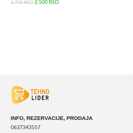
2.500
RSD
2.750
RSD
DODAJ U KORPU
INFO, REZERVACIJE, PRODAJA
0637343557