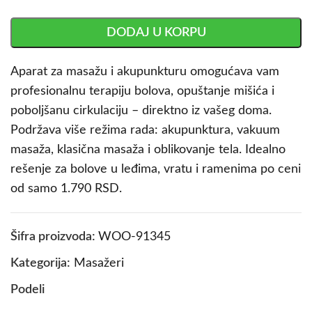
DODAJ U KORPU
Aparat za masažu i akupunkturu omogućava vam
profesionalnu terapiju bolova, opuštanje mišića i
poboljšanu cirkulaciju – direktno iz vašeg doma.
Podržava više režima rada: akupunktura, vakuum
masaža, klasična masaža i oblikovanje tela. Idealno
rešenje za bolove u leđima, vratu i ramenima po ceni
od samo 1.790 RSD.
Šifra proizvoda:
WOO-91345
Kategorija:
Masažeri
Podeli