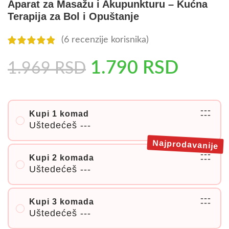
Aparat za Masažu i Akupunkturu – Kućna
Terapija za Bol i Opuštanje
(
6
recenzije korisnika)
1.790
RSD
1.969
RSD
---
Kupi 1 komad
---
Uštedećeš
---
Najprodavanije
---
Kupi 2 komada
---
Uštedećeš
---
---
Kupi 3 komada
---
Uštedećeš
---