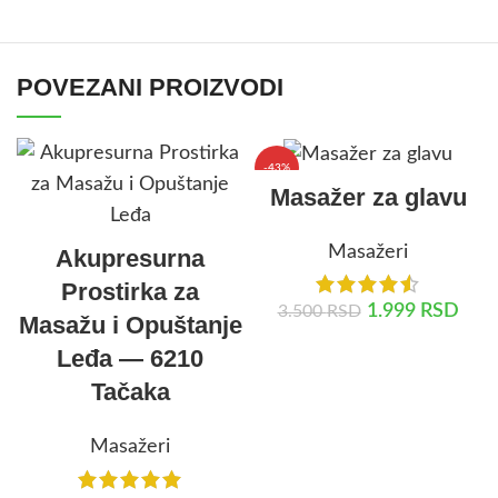
POVEZANI PROIZVODI
-43%
Masažer za glavu
Masažeri
Akupresurna
Prostirka za
1.999
RSD
3.500
RSD
Masažu i Opuštanje
Leđa — 6210
DODAJ U KORPU
Tačaka
Masažeri