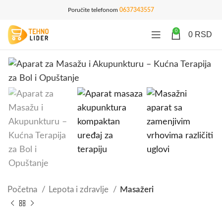
Poručite telefonom
0637343557
0
0
RSD
Početna
Lepota i zdravlje
Masažeri