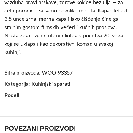
vazduha pravi hrskave, zdrave kokice bez ulja — za
celu porodicu za samo nekoliko minuta. Kapacitet od
3,5 unce zrna, merna kapa i lako čišćenje čine ga
stalnim gostom filmskih večeri i kućnih proslava.
Nostalgičan izgled uličnih kolica s početka 20. veka
koji se uklapa i kao dekorativni komad u svakoj
kuhinji.
Šifra proizvoda:
WOO-93357
Kategorija:
Kuhinjski aparati
Podeli
POVEZANI PROIZVODI