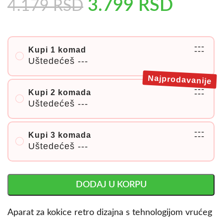
3.799
RSD
4.179
RSD
---
Kupi 1 komad
---
Uštedećeš
---
Najprodavanije
---
Kupi 2 komada
---
Uštedećeš
---
---
Kupi 3 komada
---
Uštedećeš
---
DODAJ U KORPU
Aparat za kokice retro dizajna s tehnologijom vrućeg