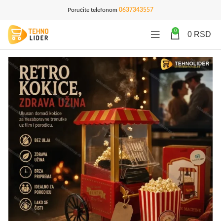
Poručite telefonom
0637343557
0
0
RSD