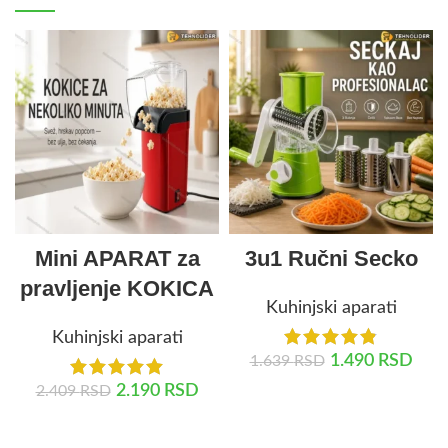
Mini APARAT za
3u1 Ručni Secko
pravljenje KOKICA
Kuhinjski aparati
Kuhinjski aparati
1.490
RSD
1.639
RSD
2.190
RSD
2.409
RSD
DODAJ U KORPU
DODAJ U KORPU