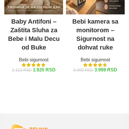
Baby Antifoni –
Bebi kamera sa
Zaštita Sluha za
monitorom –
Bebe i Malu Decu
Sigurnost na
od Buke
dohvat ruke
Bebi sigurnost
Bebi sigurnost
1.920
RSD
3.999
RSD
2.112
RSD
6.000
RSD
DODAJ U KORPU
DODAJ U KORPU