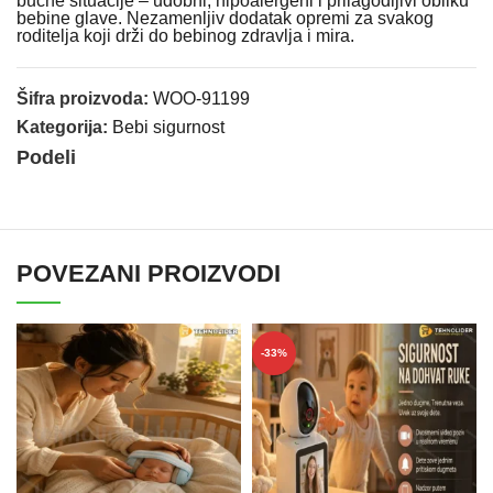
bučne situacije – udobni, hipoalergeni i prilagodljivi obliku
bebine glave. Nezamenljiv dodatak opremi za svakog
roditelja koji drži do bebinog zdravlja i mira.
Šifra proizvoda:
WOO-91199
Kategorija:
Bebi sigurnost
Podeli
POVEZANI PROIZVODI
-33%