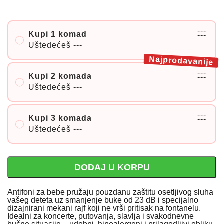
---
Kupi 1 komad
---
Uštedećeš
---
Najprodavanije
---
Kupi 2 komada
---
Uštedećeš
---
---
Kupi 3 komada
---
Uštedećeš
---
DODAJ U KORPU
Antifoni za bebe pružaju pouzdanu zaštitu osetljivog sluha
vašeg deteta uz smanjenje buke od 23 dB i specijalno
dizajnirani mekani rajf koji ne vrši pritisak na fontanelu.
Idealni za koncerte, putovanja, slavlja i svakodnevne