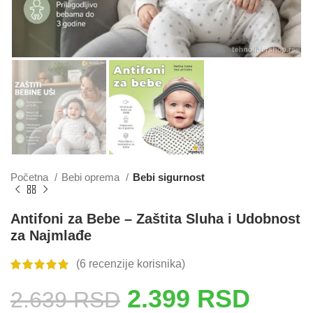
Početna
Bebi oprema
Bebi sigurnost
Antifoni za Bebe – Zaštita Sluha i Udobnost
za Najmlađe
(
6
recenzije korisnika)
2.399
RSD
2.639
RSD