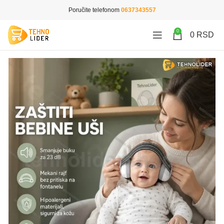
Poručite telefonom
0637343557
0
0
RSD