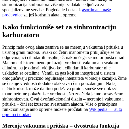
sinhronizacija karburatora više nije zadatak isključivo za
specijalizovane servise. Pogledajte i ostatak
asortimana naše
prodavnice
za još korisnih alata i opreme.
Kako funkcioniše set za sinhronizaciju
karburatora
Princip rada ovog alata zasniva se na merenju vakuuma i pritiska u
usisnoj grani motora. Svaki od četiri manometra priključuje se na
odgovarajući cilindar ili rasplinjač, nakon čega se motor pušta u rad.
Manometri istovremeno prikazuju vrednosti vakuuma u svakom
cilindru, pa je odmah vidljivo koji cilindar ili karburator nije
usklađen sa ostalima. Ventili za gas koji su integrisani u sistem
omogućavaju precizno regulisanje intenziteta vibracije kazaljki, čime
se čitanje vrednosti dodatno olakšava i čini pouzdanijim. Na taj
način korisnik može da fino podešava protok smeše sve dok svi
manometri ne pokažu iste vrednosti, što znači da je motor savršeno
sinhronizovan. Ovaj dvofunkcionalni dizajn – merenje i vakuuma i
pritiska – čini set izuzetno svestranim alatom. Više o principima
funkcionisanja auto opreme možete pročitati na
Wikipedia — auto
oprema i dodaci
.
Merenje vakuuma i pritiska – dvostruka funkcija