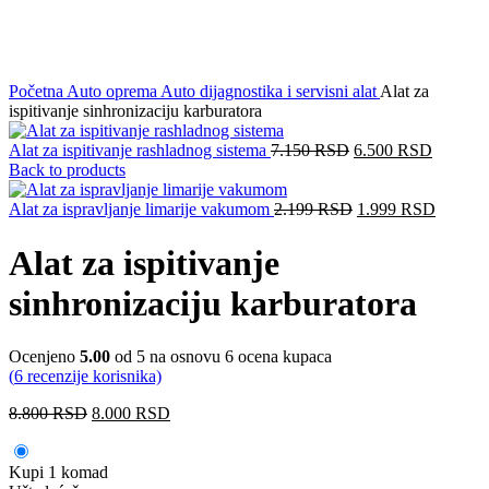
Click to enlarge
Početna
Auto oprema
Auto dijagnostika i servisni alat
Alat za
ispitivanje sinhronizaciju karburatora
Alat za ispitivanje rashladnog sistema
7.150
RSD
6.500
RSD
Back to products
Alat za ispravljanje limarije vakumom
2.199
RSD
1.999
RSD
Alat za ispitivanje
sinhronizaciju karburatora
Ocenjeno
5.00
od 5 na osnovu
6
ocena kupaca
(
6
recenzije korisnika)
8.800
RSD
8.000
RSD
Kupi 1 komad