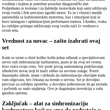
vozilima i kojima je potreban pouzdan dijagnostički alat.
Podjednako je koristan i za ljubitelje motocikala koji sami održavaju
svoja vozila i žele precizno ugoditi motor. Tu su i vlasnici starijih
automobila sa karburatorskim motorima, kao i entuzijasti koji se
bave tuningom i optimizacijom performansi motora. Ukratko, svako
ko ozbiljno pristupa održavanju svog vozila naći će vrednost u
ovom setu.
Vrednost za novac – zašto izabrati ovaj
set
Kada se uzme u obzir koliko košta jedan odlazak u specijalizovani
servis radi sinhronizacije karburatora, jasno je da ovaj set veoma
brzo vraća svoju cenu. Već posle prvog samostalnog podešavanja
uštedećete novac koji bi inače otišao na servisne usluge. Pored
finansijske uštede, imate i slobodu da sinhronizaciju obavljate kada
vam odgovara, bez čekanja na termin u servisu. Set je dovoljno
precizan za ozbiljnu upotrebu, a dovoljno jednostavan da ga savlada
i početnik uz malo strpljenja. Ovo je dugotrajna investicija u vašu
garažnu opremu.
Zaključak – alat za sinhronizaciju