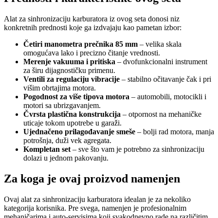
Alat za sinhronizaciju karburatora iz ovog seta donosi niz
konkretnih prednosti koje ga izdvajaju kao pametan izbor:
Četiri manometra prečnika 85 mm
– velika skala
omogućava lako i precizno čitanje vrednosti.
Merenje vakuuma i pritiska
– dvofunkcionalni instrument
za širu dijagnostičku primenu.
Ventili za regulaciju vibracije
– stabilno očitavanje čak i pri
višim obrtajima motora.
Pogodnost za više tipova motora
– automobili, motocikli i
motori sa ubrizgavanjem.
Čvrsta plastična konstrukcija
– otpornost na mehaničke
uticaje tokom upotrebe u garaži.
Ujednačeno prilagođavanje smeše
– bolji rad motora, manja
potrošnja, duži vek agregata.
Kompletan set
– sve što vam je potrebno za sinhronizaciju
dolazi u jednom pakovanju.
Za koga je ovaj proizvod namenjen
Ovaj alat za sinhronizaciju karburatora idealan je za nekoliko
kategorija korisnika. Pre svega, namenjen je profesionalnim
mehaničarima i auto-servisima koji svakodnevno rade na različitim