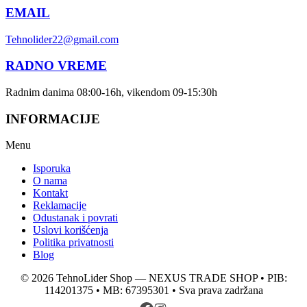
EMAIL
Tehnolider22@gmail.com
RADNO VREME
Radnim danima 08:00-16h, vikendom 09-15:30h
INFORMACIJE
Menu
Isporuka
O nama
Kontakt
Reklamacije
Odustanak i povrati
Uslovi korišćenja
Politika privatnosti
Blog
© 2026 TehnoLider Shop — NEXUS TRADE SHOP • PIB:
114201375 • MB: 67395301 • Sva prava zadržana