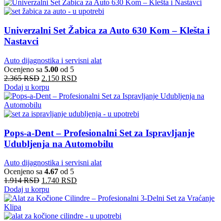
Univerzalni Set Žabica za Auto 630 Kom – Klešta i
Nastavci
Auto dijagnostika i servisni alat
Ocenjeno sa
5.00
od 5
2.365
RSD
2.150
RSD
Dodaj u korpu
Pops-a-Dent – Profesionalni Set za Ispravljanje
Udubljenja na Automobilu
Auto dijagnostika i servisni alat
Ocenjeno sa
4.67
od 5
1.914
RSD
1.740
RSD
Dodaj u korpu