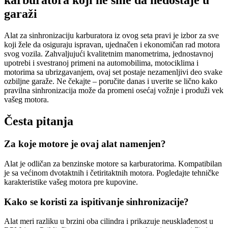
karburatora koji ne sme da nedostaje u
garaži
Alat za sinhronizaciju karburatora iz ovog seta pravi je izbor za sve
koji žele da osiguraju ispravan, ujednačen i ekonomičan rad motora
svog vozila. Zahvaljujući kvalitetnim manometrima, jednostavnoj
upotrebi i svestranoj primeni na automobilima, motociklima i
motorima sa ubrizgavanjem, ovaj set postaje nezamenljivi deo svake
ozbiljne garaže. Ne čekajte – poručite danas i uverite se lično kako
pravilna sinhronizacija može da promeni osećaj vožnje i produži vek
vašeg motora.
Česta pitanja
Za koje motore je ovaj alat namenjen?
Alat je odličan za benzinske motore sa karburatorima. Kompatibilan
je sa većinom dvotaktnih i četiritaktnih motora. Pogledajte tehničke
karakteristike vašeg motora pre kupovine.
Kako se koristi za ispitivanje sinhronizacije?
Alat meri razliku u brzini oba cilindra i prikazuje neusklađenost u