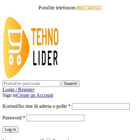
Poručite telefonom
0637343557
Search
Login / Register
Sign in
Create an Account
Korisničko ime ili adresa e-pošte
*
Password
*
Log in