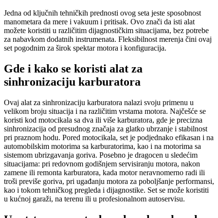
Jedna od ključnih tehničkih prednosti ovog seta jeste sposobnost
manometara da mere i vakuum i pritisak. Ovo znači da isti alat
možete koristiti u različitim dijagnostičkim situacijama, bez potrebe
za nabavkom dodatnih instrumenata. Fleksibilnost merenja čini ovaj
set pogodnim za širok spektar motora i konfiguracija.
Gde i kako se koristi alat za
sinhronizaciju karburatora
Ovaj alat za sinhronizaciju karburatora nalazi svoju primenu u
velikom broju situacija i na različitim vrstama motora. Najčešće se
koristi kod motocikala sa dva ili više karburatora, gde je precizna
sinhronizacija od presudnog značaja za glatko ubrzanje i stabilnost
pri praznom hodu. Pored motocikala, set je podjednako efikasan i na
automobilskim motorima sa karburatorima, kao i na motorima sa
sistemom ubrizgavanja goriva. Posebno je dragocen u sledećim
situacijama: pri redovnom godišnjem servisiranju motora, nakon
zamene ili remonta karburatora, kada motor neravnomerno radi ili
troši previše goriva, pri ugađanju motora za poboljšanje performansi,
kao i tokom tehničkog pregleda i dijagnostike. Set se može koristiti
u kućnoj garaži, na terenu ili u profesionalnom autoservisu.