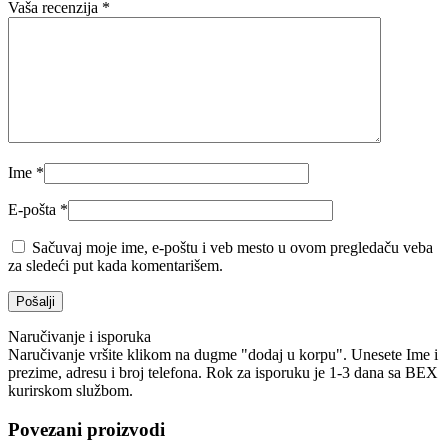
Vaša recenzija
*
Ime
*
E-pošta
*
Sačuvaj moje ime, e-poštu i veb mesto u ovom pregledaču veba
za sledeći put kada komentarišem.
Naručivanje i isporuka
Naručivanje vršite klikom na dugme "dodaj u korpu". Unesete Ime i
prezime, adresu i broj telefona. Rok za isporuku je 1-3 dana sa BEX
kurirskom službom.
Povezani proizvodi