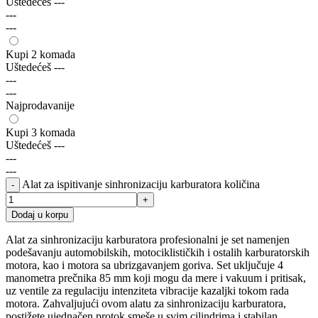
Uštedećeš
---
---
---
Kupi 2 komada
Uštedećeš
---
---
---
Najprodavanije
Kupi 3 komada
Uštedećeš
---
---
---
Alat za ispitivanje sinhronizaciju karburatora količina
Dodaj u korpu
Alat za sinhronizaciju karburatora profesionalni je set namenjen
podešavanju automobilskih, motociklističkih i ostalih karburatorskih
motora, kao i motora sa ubrizgavanjem goriva. Set uključuje 4
manometra prečnika 85 mm koji mogu da mere i vakuum i pritisak,
uz ventile za regulaciju intenziteta vibracije kazaljki tokom rada
motora. Zahvaljujući ovom alatu za sinhronizaciju karburatora,
postižete ujednačen protok smeše u svim cilindrima i stabilan,