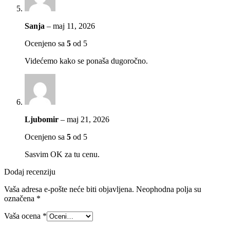
Sanja
–
maj 11, 2026
Ocenjeno sa
5
od 5
Videćemo kako se ponaša dugoročno.
Ljubomir
–
maj 21, 2026
Ocenjeno sa
5
od 5
Sasvim OK za tu cenu.
Dodaj recenziju
Vaša adresa e-pošte neće biti objavljena.
Neophodna polja su
označena
*
Vaša ocena
*