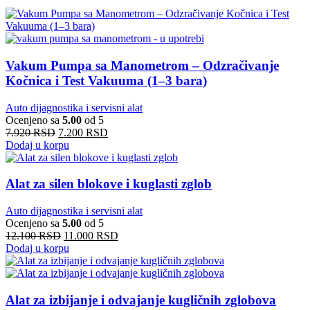
Vakum Pumpa sa Manometrom – Odzračivanje
Kočnica i Test Vakuuma (1–3 bara)
Auto dijagnostika i servisni alat
Ocenjeno sa
5.00
od 5
7.920
RSD
7.200
RSD
Dodaj u korpu
Alat za silen blokove i kuglasti zglob
Auto dijagnostika i servisni alat
Ocenjeno sa
5.00
od 5
12.100
RSD
11.000
RSD
Dodaj u korpu
Alat za izbijanje i odvajanje kugličnih zglobova