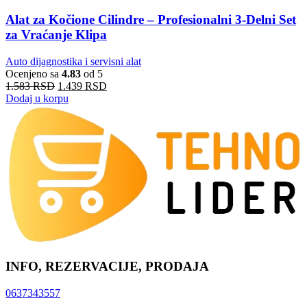
Alat za Kočione Cilindre – Profesionalni 3-Delni Set
za Vraćanje Klipa
Auto dijagnostika i servisni alat
Ocenjeno sa
4.83
od 5
1.583
RSD
1.439
RSD
Dodaj u korpu
INFO, REZERVACIJE, PRODAJA
0637343557