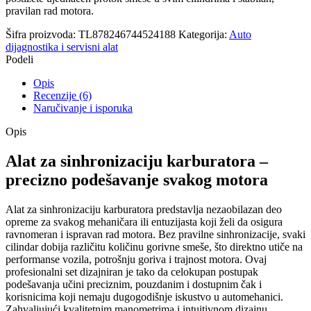
pravilan rad motora.
Šifra proizvoda:
TL878246744524188
Kategorija:
Auto
dijagnostika i servisni alat
Podeli
Opis
Recenzije (6)
Naručivanje i isporuka
Opis
Alat za sinhronizaciju karburatora –
precizno podešavanje svakog motora
Alat za sinhronizaciju karburatora predstavlja nezaobilazan deo
opreme za svakog mehaničara ili entuzijasta koji želi da osigura
ravnomeran i ispravan rad motora. Bez pravilne sinhronizacije, svaki
cilindar dobija različitu količinu gorivne smeše, što direktno utiče na
performanse vozila, potrošnju goriva i trajnost motora. Ovaj
profesionalni set dizajniran je tako da celokupan postupak
podešavanja učini preciznim, pouzdanim i dostupnim čak i
korisnicima koji nemaju dugogodišnje iskustvo u automehanici.
Zahvaljujući kvalitetnim manometrima i intuitivnom dizajnu,