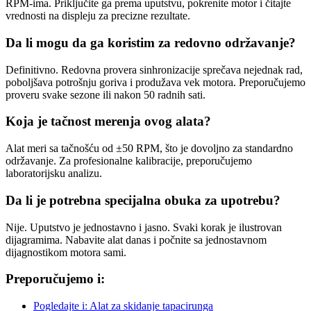
RPM-ima. Priključite ga prema uputstvu, pokrenite motor i čitajte
vrednosti na displeju za precizne rezultate.
Da li mogu da ga koristim za redovno održavanje?
Definitivno. Redovna provera sinhronizacije sprečava nejednak rad,
poboljšava potrošnju goriva i produžava vek motora. Preporučujemo
proveru svake sezone ili nakon 50 radnih sati.
Koja je tačnost merenja ovog alata?
Alat meri sa tačnošću od ±50 RPM, što je dovoljno za standardno
održavanje. Za profesionalne kalibracije, preporučujemo
laboratorijsku analizu.
Da li je potrebna specijalna obuka za upotrebu?
Nije. Uputstvo je jednostavno i jasno. Svaki korak je ilustrovan
dijagramima. Nabavite alat danas i počnite sa jednostavnom
dijagnostikom motora sami.
Preporučujemo i:
Pogledajte i: Alat za skidanje tapacirunga