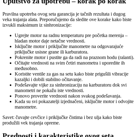
Uputstvo za upotrebu – korak po korak
Pravilna upotreba ovog seta garancija je tačnih rezultata i dugog
veka trajanja alata. Preporučujemo da sledite ove korake kako biste
izvukli maksimum iz sinhronizacije:
Ugrejte motor na radnu temperaturu pre početka merenja –
hladan motor daje netačne vrednosti.
Isključite motor i priključite manometre na odgovarajuće
priključke usisne grane ili karburatora.
Pokrenite motor i pustite ga da radi na praznom hodu (ralanti).
Očitajte vrednosti na svim četiri manometra i uporedite ih
međusobno.
Koristite ventile za gas na setu kako biste prigušili vibracije
kazaljki i dobili stabilno očitavanje.
Podešavajte vijke za sinhronizaciju na karburatoru dok svi
manometri ne pokažu iste vrednosti.
Ponovo proverite vrednosti nakon svakog podešavanja.
Kada su svi pokazatelji izjednačeni, isključite motor i odvojite
manometre.
Savet: čuvajte cevčice i priključke čistima i bez ulja kako biste
produžili vek trajanja opreme.
Prednosti i karakteristike ovog seta