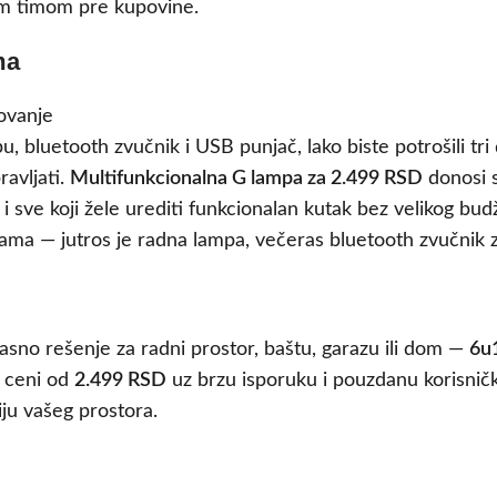
im timom pre kupovine.
ma
, bluetooth zvučnik i USB punjač, lako biste potrošili tri 
ravljati.
Multifunkcionalna G lampa za 2.499 RSD
donosi s
 sve koji žele urediti funkcionalan kutak bez velikog budž
bama — jutros je radna lampa, večeras bluetooth zvučnik z
kasno rešenje za radni prostor, baštu, garazu ili dom —
6u
o ceni od
2.499 RSD
uz brzu isporuku i pouzdanu korisničk
ju vašeg prostora.