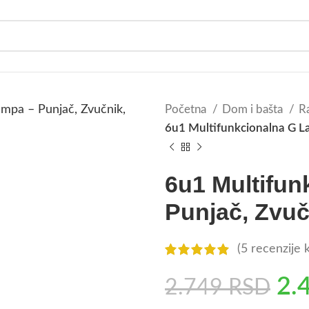
Početna
Dom i bašta
R
6u1 Multifunkcionalna G La
6u1 Multifun
Punjač, Zvuč
(
5
recenzije k
2.
2.749
RSD