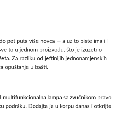
do pet puta više novca — a uz to biste imali i
ve to u jednom proizvodu, što je izuzetno
eta. Za razliku od jeftinijih jednonamjenskih
a opuštanje u bašti.
1 multifunkcionalna lampa sa zvučnikom
pravo
u podršku. Dodajte je u korpu danas i otkrijte