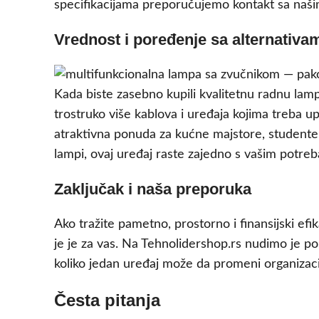
specifikacijama preporučujemo kontakt sa naš
Vrednost i poređenje sa alternativa
Kada biste zasebno kupili kvalitetnu radnu lampu
trostruko više kablova i uređaja kojima treba up
atraktivna ponuda za kućne majstore, studente i
lampi, ovaj uređaj raste zajedno s vašim potre
Zaključak i naša preporuka
Ako tražite pametno, prostorno i finansijski efi
je je za vas. Na Tehnolidershop.rs nudimo je p
koliko jedan uređaj može da promeni organizaci
Česta pitanja