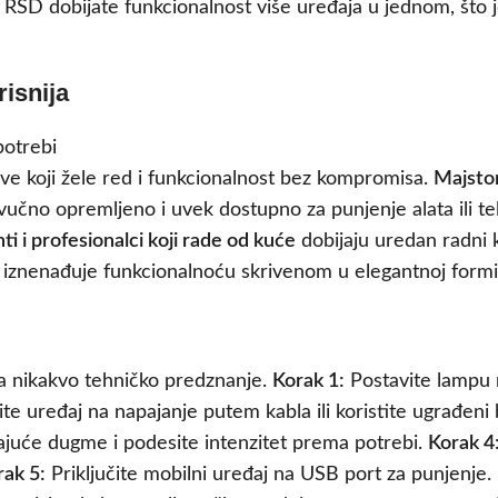
RSD dobijate funkcionalnost više uređaja u jednom, što
risnija
ve koji žele red i funkcionalnost bez kompromisa.
Majstor
vučno opremljeno i uvek dostupno za punjenje alata ili t
ti i profesionalci koji rade od kuće
dobijaju uredan radni k
 iznenađuje funkcionalnoću skrivenom u elegantnoj formi
va nikakvo tehničko predznanje.
Korak 1:
Postavite lampu n
ite uređaj na napajanje putem kabla ili koristite ugrađeni
ajuće dugme i podesite intenzitet prema potrebi.
Korak 4
rak 5:
Priključite mobilni uređaj na USB port za punjenje.