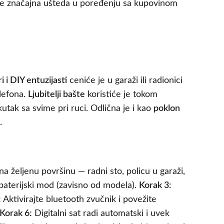
 je značajna ušteda u poređenju sa kupovinom
i i DIY entuzijasti
ceniće je u garaži ili radionici
elefona.
Ljubitelji bašte
koristiće je tokom
utak sa svime pri ruci. Odlična je i kao
poklon
.
a željenu površinu — radni sto, policu u garaži,
 baterijski mod (zavisno od modela).
Korak 3:
:
Aktivirajte bluetooth zvučnik i povežite
Korak 6:
Digitalni sat radi automatski i uvek