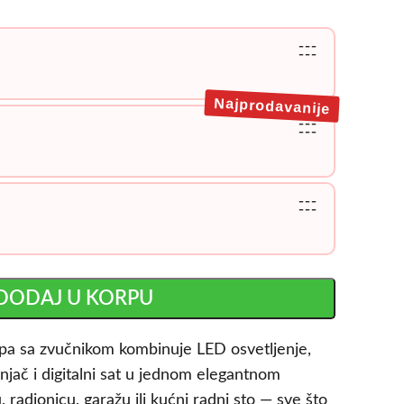
---
---
Najprodavanije
---
---
---
---
DODAJ U KORPU
pa sa zvučnikom kombinuje LED osvetljenje,
jač i digitalni sat u jednom elegantnom
 radionicu, garažu ili kućni radni sto — sve što