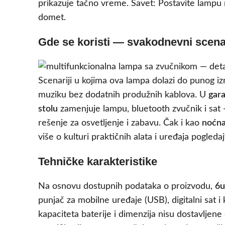
prikazuje tačno vreme. Savet: Postavite lampu n
domet.
Gde se koristi — svakodnevni scenari
Scenariji u kojima ova lampa dolazi do punog iz
muziku bez dodatnih produžnih kablova. U
gara
stolu
zamenjuje lampu, bluetooth zvučnik i sat
rešenje za osvetljenje i zabavu. Čak i kao
noćna
više o kulturi praktičnih alata i uređaja pogledaj
Tehničke karakteristike
Na osnovu dostupnih podataka o proizvodu,
6u
punjač za mobilne uređaje (USB), digitalni sat 
kapaciteta baterije i dimenzija nisu dostavljen