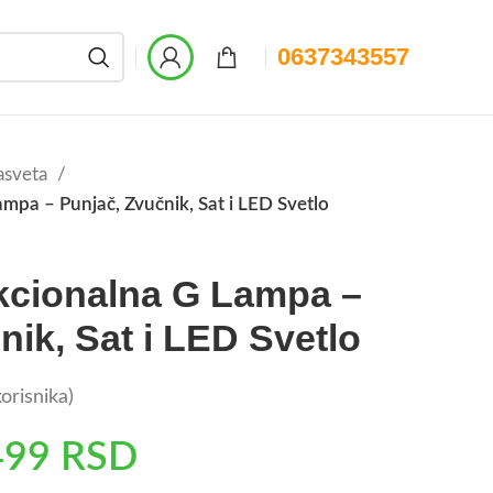
0637343557
asveta
mpa – Punjač, Zvučnik, Sat i LED Svetlo
kcionalna G Lampa –
nik, Sat i LED Svetlo
orisnika)
499
RSD