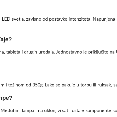
ja LED svetla, zavisno od postavke intenziteta. Napunjen
đaje?
 tableta i drugih uređaja. Jednostavno je priključite na
 težinom od 350g. Lako se pakuje u torbu ili ruksak, sa
ampe?
. Međutim, lampa ima uklonjivi sat i ostale komponente ko