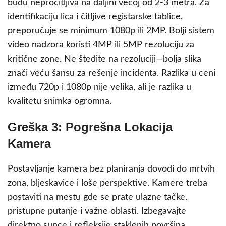
budu nepročitljiva na daljini većoj od 2-3 metra. Za
identifikaciju lica i čitljive registarske tablice,
preporučuje se minimum 1080p ili 2MP. Bolji sistem
video nadzora koristi 4MP ili 5MP rezoluciju za
kritične zone. Ne štedite na rezoluciji—bolja slika
znači veću šansu za rešenje incidenta. Razlika u ceni
između 720p i 1080p nije velika, ali je razlika u
kvalitetu snimka ogromna.
Greška 3: Pogrešna Lokacija
Kamera
Postavljanje kamera bez planiranja dovodi do mrtvih
zona, bljeskavice i loše perspektive. Kamere treba
postaviti na mestu gde se prate ulazne tačke,
pristupne putanje i važne oblasti. Izbegavajte
direktno sunce i refleksije staklenih površina.