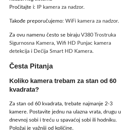
Pročitajte i:
IP kamera za nadzor
.
Takođe preporučujemo:
WiFi kamera za nadzor
.
Za ovu namenu često se biraju
V380 Trostruka
Sigurnosna Kamera
,
Wifi HD Punjac kamera
detekcija
i
Dečija Smart HD Kamera
.
Česta Pitanja
Koliko kamera trebam za stan od 60
kvadrata?
Za stan od 60 kvadrata, trebate najmanje 2-3
kamere. Postavite jednu na ulazna vrata, drugu u
dnevnoj sobi i treću u spavaćoj sobi ili hodniku.
Položaj je važniji od količine.