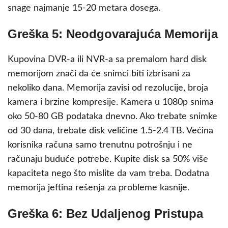
snage najmanje 15-20 metara dosega.
Greška 5: Neodgovarajuća Memorija
Kupovina DVR-a ili NVR-a sa premalom hard disk
memorijom znači da će snimci biti izbrisani za
nekoliko dana. Memorija zavisi od rezolucije, broja
kamera i brzine kompresije. Kamera u 1080p snima
oko 50-80 GB podataka dnevno. Ako trebate snimke
od 30 dana, trebate disk veličine 1.5-2.4 TB. Većina
korisnika računa samo trenutnu potrošnju i ne
računaju buduće potrebe. Kupite disk sa 50% više
kapaciteta nego što mislite da vam treba. Dodatna
memorija jeftina rešenja za probleme kasnije.
Greška 6: Bez Udaljenog Pristupa