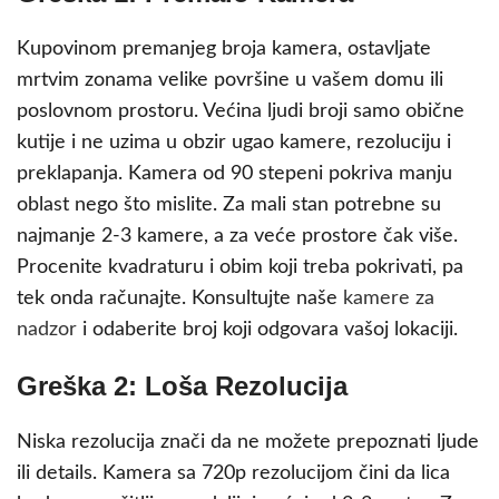
Kupovinom premanjeg broja kamera, ostavljate
mrtvim zonama velike površine u vašem domu ili
poslovnom prostoru. Većina ljudi broji samo obične
kutije i ne uzima u obzir ugao kamere, rezoluciju i
preklapanja. Kamera od 90 stepeni pokriva manju
oblast nego što mislite. Za mali stan potrebne su
najmanje 2-3 kamere, a za veće prostore čak više.
Procenite kvadraturu i obim koji treba pokrivati, pa
tek onda računajte. Konsultujte naše
kamere za
nadzor
i odaberite broj koji odgovara vašoj lokaciji.
Greška 2: Loša Rezolucija
Niska rezolucija znači da ne možete prepoznati ljude
ili details. Kamera sa 720p rezolucijom čini da lica