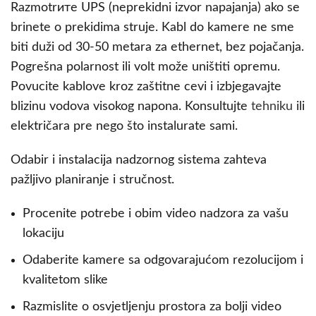
Razmotrите UPS (neprekidni izvor napajanja) ako se
brinete o prekidima struje. Kabl do kamere ne sme
biti duži od 30-50 metara za ethernet, bez pojačanja.
Pogrešna polarnost ili volt može uništiti opremu.
Povucite kablove kroz zaštitne cevi i izbjegavajte
blizinu vodova visokog napona. Konsultujte
tehniku
ili
električara pre nego što instalurate sami.
Odabir i instalacija nadzornog sistema zahteva
pažljivo planiranje i stručnost.
Procenite potrebe i obim video nadzora za vašu
lokaciju
Odaberite kamere sa odgovarajućom rezolucijom i
kvalitetom slike
Razmislite o osvjetljenju prostora za bolji video