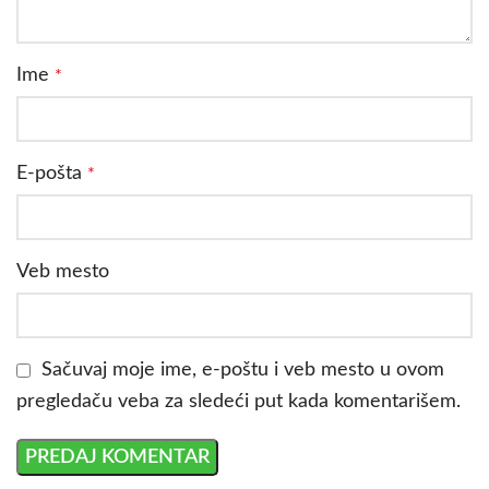
Ime
*
E-pošta
*
Veb mesto
Sačuvaj moje ime, e-poštu i veb mesto u ovom
pregledaču veba za sledeći put kada komentarišem.