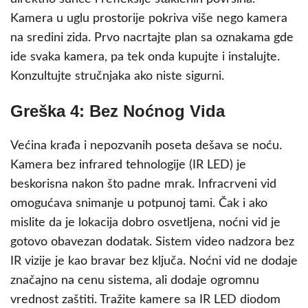
Kamera u uglu prostorije pokriva više nego kamera
na sredini zida. Prvo nacrtajte plan sa oznakama gde
ide svaka kamera, pa tek onda kupujte i instalujte.
Konzultujte stručnjaka ako niste sigurni.
Greška 4: Bez Noćnog Vida
Većina krađa i nepozvanih poseta dešava se noću.
Kamera bez infrared tehnologije (IR LED) je
beskorisna nakon što padne mrak. Infracrveni vid
omogućava snimanje u potpunoj tami. Čak i ako
mislite da je lokacija dobro osvetljena, noćni vid je
gotovo obavezan dodatak. Sistem video nadzora bez
IR vizije je kao bravar bez ključa. Noćni vid ne dodaje
značajno na cenu sistema, ali dodaje ogromnu
vrednost zaštiti. Tražite kamere sa IR LED diodom