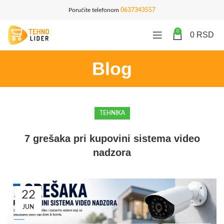
Poručite telefonom
0637343557
0
0
RSD
Blog
TEHNIKA
7 grešaka pri kupovini sistema video
nadzora
22
JUN