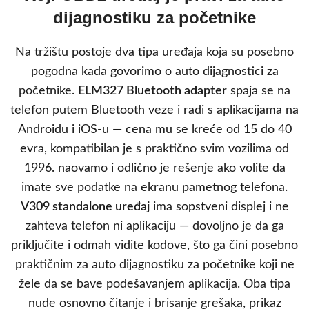
dijagnostiku za početnike
Na tržištu postoje dva tipa uređaja koja su posebno
pogodna kada govorimo o auto dijagnostici za
početnike.
ELM327 Bluetooth adapter
spaja se na
telefon putem Bluetooth veze i radi s aplikacijama na
Androidu i iOS-u — cena mu se kreće od 15 do 40
evra, kompatibilan je s praktično svim vozilima od
1996. naovamo i odlično je rešenje ako volite da
imate sve podatke na ekranu pametnog telefona.
V309 standalone uređaj
ima sopstveni displej i ne
zahteva telefon ni aplikaciju — dovoljno je da ga
priključite i odmah vidite kodove, što ga čini posebno
praktičnim za auto dijagnostiku za početnike koji ne
žele da se bave podešavanjem aplikacija. Oba tipa
nude osnovno čitanje i brisanje grešaka, prikaz