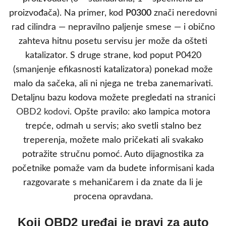
proizvođača). Na primer, kod
P0300
znači neredovni
rad cilindra — nepravilno paljenje smese — i obično
zahteva hitnu posetu servisu jer može da ošteti
katalizator. S druge strane, kod poput P0420
(smanjenje efikasnosti katalizatora) ponekad može
malo da sačeka, ali ni njega ne treba zanemarivati.
Detaljnu bazu kodova možete pregledati na stranici
OBD2 kodovi
. Opšte pravilo: ako lampica motora
trepće, odmah u servis; ako svetli stalno bez
treperenja, možete malo pričekati ali svakako
potražite stručnu pomoć. Auto dijagnostika za
početnike pomaže vam da budete informisani kada
razgovarate s mehaničarem i da znate da li je
procena opravdana.
Koji OBD2 uređaj je pravi za auto