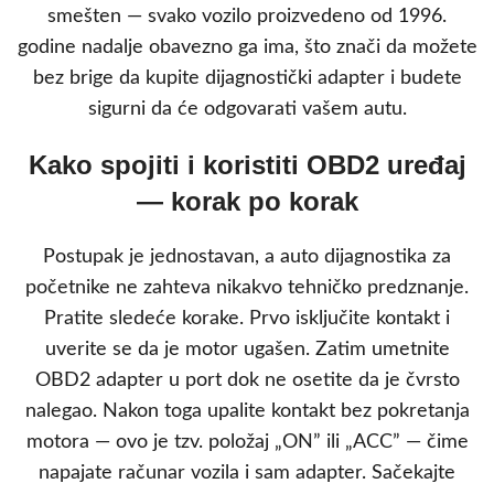
smešten — svako vozilo proizvedeno od 1996.
godine nadalje obavezno ga ima, što znači da možete
bez brige da kupite dijagnostički adapter i budete
sigurni da će odgovarati vašem autu.
Kako spojiti i koristiti OBD2 uređaj
— korak po korak
Postupak je jednostavan, a auto dijagnostika za
početnike ne zahteva nikakvo tehničko predznanje.
Pratite sledeće korake. Prvo isključite kontakt i
uverite se da je motor ugašen. Zatim umetnite
OBD2 adapter u port dok ne osetite da je čvrsto
nalegao. Nakon toga upalite kontakt bez pokretanja
motora — ovo je tzv. položaj „ON” ili „ACC” — čime
napajate računar vozila i sam adapter. Sačekajte