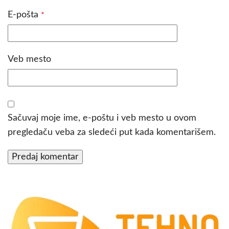
E-pošta
*
Veb mesto
Sačuvaj moje ime, e-poštu i veb mesto u ovom
pregledaču veba za sledeći put kada komentarišem.