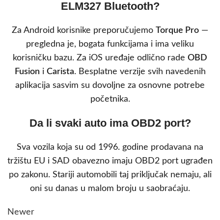
ELM327 Bluetooth?
Za Android korisnike preporučujemo
Torque Pro
—
pregledna je, bogata funkcijama i ima veliku
korisničku bazu. Za iOS uređaje odlično rade
OBD
Fusion
i
Carista
. Besplatne verzije svih navedenih
aplikacija sasvim su dovoljne za osnovne potrebe
početnika.
Da li svaki auto ima OBD2 port?
Sva vozila koja su od 1996. godine prodavana na
tržištu EU i SAD obavezno imaju OBD2 port ugrađen
po zakonu. Stariji automobili taj priključak nemaju, ali
oni su danas u malom broju u saobraćaju.
Newer