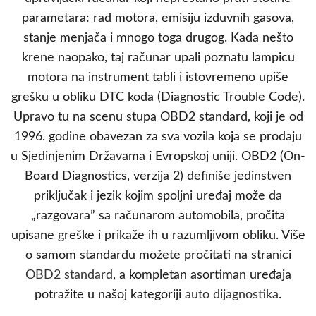
parametara: rad motora, emisiju izduvnih gasova,
stanje menjača i mnogo toga drugog. Kada nešto
krene naopako, taj računar upali poznatu lampicu
motora na instrument tabli i istovremeno upiše
grešku u obliku DTC koda (Diagnostic Trouble Code).
Upravo tu na scenu stupa OBD2 standard, koji je od
1996. godine obavezan za sva vozila koja se prodaju
u Sjedinjenim Državama i Evropskoj uniji. OBD2 (On-
Board Diagnostics, verzija 2) definiše jedinstven
priključak i jezik kojim spoljni uređaj može da
„razgovara” sa računarom automobila, pročita
upisane greške i prikaže ih u razumljivom obliku. Više
o samom standardu možete pročitati na stranici
OBD2 standard
, a kompletan asortiman uređaja
potražite u našoj kategoriji
auto dijagnostika
.