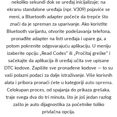
nekoliko sekundi dok se uređaj inicijalizuje; na
ekranu standalone uređaja (npr. V309) pojaviće se
meni, a Bluetooth adapter počeće da trepće što
znači da je spreman za uparivanje. Ako koristite
Bluetooth varijantu, otvorite podešavanja telefona,
pronađite adapter na listi uređaja i upare ga, a
potom pokrenite odgovarajuću aplikaciju. U meniju
izaberite opciju „Read Codes” ili „Pročitaj greške” i
sačekajte da aplikacija ili uređaj učita sve upisane
DTC kodove. Zapišite sve pronađene kodove — to su
vaši polazni podaci za dalje istraživanje. Više korisnih
alata i pribora pronaći ćete u kategoriji
auto oprema
.
Celokupan proces, od spajanja do prikaza grešaka,
traje svega dva do tri minuta, što je još jedan razlog
zašto je auto dijagnostika za početnike toliko
privlačna opcija.