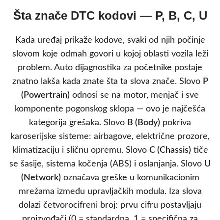
Šta znače DTC kodovi — P, B, C, U
Kada uređaj prikaže kodove, svaki od njih počinje
slovom koje odmah govori u kojoj oblasti vozila leži
problem. Auto dijagnostika za početnike postaje
znatno lakša kada znate šta ta slova znače. Slovo
P
(Powertrain)
odnosi se na motor, menjač i sve
komponente pogonskog sklopa — ovo je najčešća
kategorija grešaka. Slovo
B (Body)
pokriva
karoserijske sisteme: airbagove, električne prozore,
klimatizaciju i sličnu opremu. Slovo
C (Chassis)
tiče
se šasije, sistema kočenja (ABS) i oslanjanja. Slovo
U
(Network)
označava greške u komunikacionim
mrežama između upravljačkih modula. Iza slova
dolazi četvorocifreni broj: prvu cifru postavljaju
proizvođači (0 = standardna, 1 = specifična za