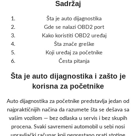
Sadržaj
Šta je auto dijagnostika
Gde se nalazi OBD2 port
Kako koristiti OBD2 uređaj
Šta znače greške
Koji uređaj za početnike
Česta pitanja
Šta je auto dijagnostika i zašto je
korisna za početnike
Auto dijagnostika za početnike predstavlja jedan od
najpraktičnijih načina da razumete šta se dešava sa
vašim vozilom — bez odlaska u servis i bez skupih
procena. Svaki savremeni automobil u sebi nosi
upravljački računar koji neprestano prati stotine