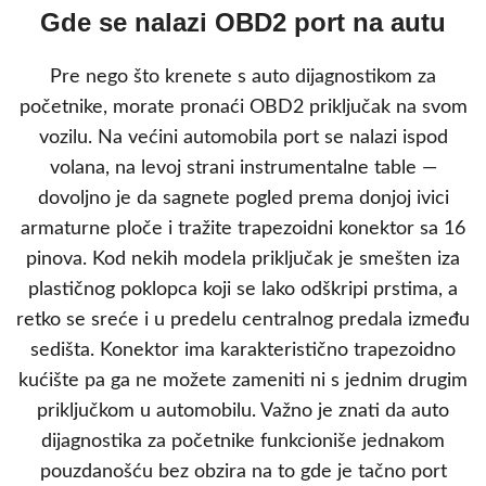
Gde se nalazi OBD2 port na autu
Pre nego što krenete s auto dijagnostikom za
početnike, morate pronaći OBD2 priključak na svom
vozilu. Na većini automobila port se nalazi ispod
volana, na levoj strani instrumentalne table —
dovoljno je da sagnete pogled prema donjoj ivici
armaturne ploče i tražite trapezoidni konektor sa 16
pinova. Kod nekih modela priključak je smešten iza
plastičnog poklopca koji se lako odškripi prstima, a
retko se sreće i u predelu centralnog predala između
sedišta. Konektor ima karakteristično trapezoidno
kućište pa ga ne možete zameniti ni s jednim drugim
priključkom u automobilu. Važno je znati da auto
dijagnostika za početnike funkcioniše jednakom
pouzdanošću bez obzira na to gde je tačno port