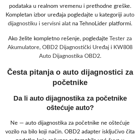
podataka u realnom vremenu i prethodne greške.
Kompletan izbor uređaja pogledajte u kategoriji
auto
dijagnostiku i servisni alat
na TehnoLider platformi.
Ako želite kompletno rešenje, pogledajte
Tester za
Akumulatore
,
OBD2 Dijagnostički Uređaj
i
KW808
Auto Dijagnostika OBD2
.
Česta pitanja o auto dijagnostici za
početnike
Da li auto dijagnostika za početnike
oštećuje auto?
Ne — auto dijagnostika za početnike ne oštećuje
vozilo na bilo koji način. OBD2 adapter isključivo čita