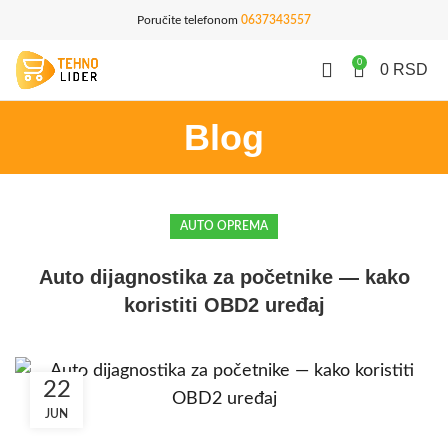
Poručite telefonom
0637343557
0
0
RSD
Blog
AUTO OPREMA
Auto dijagnostika za početnike — kako
koristiti OBD2 uređaj
22
JUN