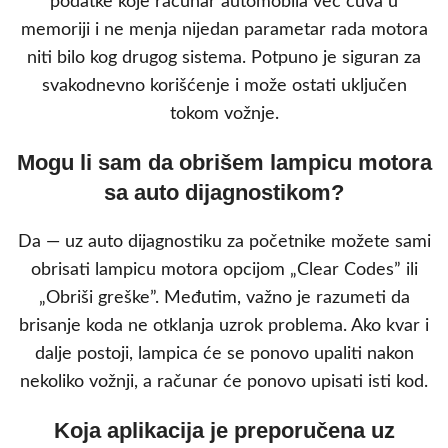
podatke koje računar automobila već čuva u
memoriji i ne menja nijedan parametar rada motora
niti bilo kog drugog sistema. Potpuno je siguran za
svakodnevno korišćenje i može ostati uključen
tokom vožnje.
Mogu li sam da obrišem lampicu motora
sa auto dijagnostikom?
Da — uz auto dijagnostiku za početnike možete sami
obrisati lampicu motora opcijom „Clear Codes” ili
„Obriši greške”. Međutim, važno je razumeti da
brisanje koda ne otklanja uzrok problema. Ako kvar i
dalje postoji, lampica će se ponovo upaliti nakon
nekoliko vožnji, a računar će ponovo upisati isti kod.
Koja aplikacija je preporučena uz