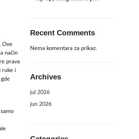
Recent Comments
o. Ove
Nema komentara za prikaz.
na način
ure prava
 ruke i
Archives
, gde
jul 2026
jun 2026
a samo
ale
Categories