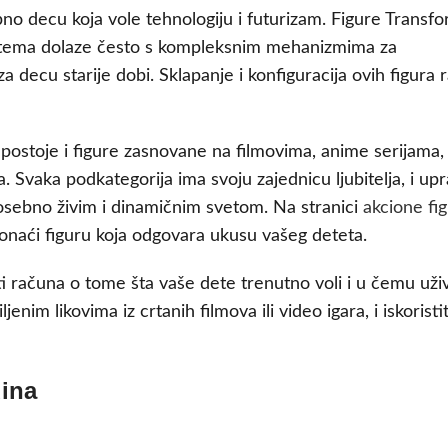
no decu koja vole tehnologiju i futurizam. Figure Transf
 tema dolaze često s kompleksnim mehanizmima za
a decu starije dobi. Sklapanje i konfiguracija ovih figura r
 postoje i figure zasnovane na filmovima, anime serijama,
a. Svaka podkategorija ima svoju zajednicu ljubitelja, i up
posebno živim i dinamičnim svetom. Na stranici
akcione fig
naći figuru koja odgovara ukusu vašeg deteta.
ti računa o tome šta vaše dete trenutno voli i u čemu uži
enim likovima iz crtanih filmova ili video igara, i iskoristi
dina