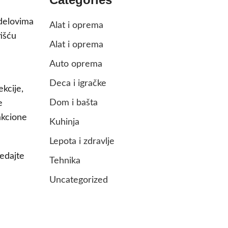
 delovima
Alat i oprema
tišću
Alat i oprema
Auto oprema
Deca i igračke
kcije,
Dom i bašta
e
akcione
Kuhinja
Lepota i zdravlje
ledajte
Tehnika
Uncategorized