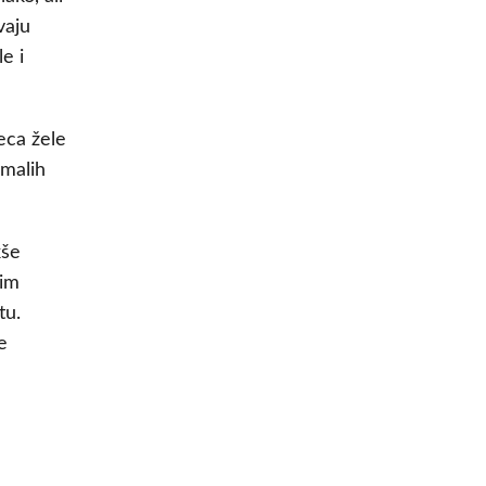
vaju
e i
eca žele
 malih
kše
nim
tu.
e