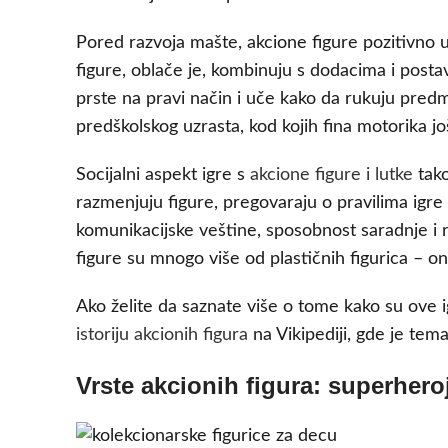
Pored razvoja mašte, akcione figure pozitivno 
figure, oblače je, kombinuju s dodacima i postavl
prste na pravi način i uče kako da rukuju pre
predškolskog uzrasta, kod kojih fina motorika j
Socijalni aspekt igre s
akcione figure i lutke
tako
razmenjuju figure, pregovaraju o pravilima igr
komunikacijske veštine, sposobnost saradnje i
figure su mnogo više od plastičnih figurica – on
Ako želite da saznate više o tome kako su ove i
istoriju akcionih figura
na Vikipediji, gde je tem
Vrste akcionih figura: superheroj