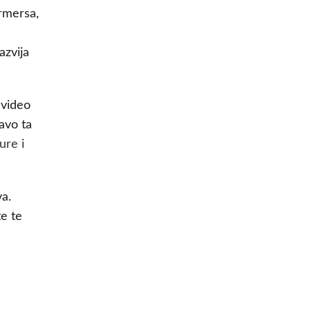
ormersa,
azvija
 video
ravo ta
ure i
va.
te te