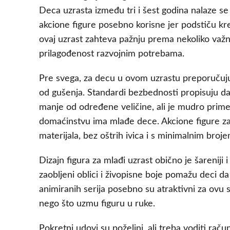
Deca uzrasta između tri i šest godina nalaze se 
akcione figure posebno korisne jer podstiču kre
ovaj uzrast zahteva pažnju prema nekoliko važni
prilagođenost razvojnim potrebama.
Pre svega, za decu u ovom uzrastu preporučuju
od gušenja. Standardi bezbednosti propisuju da
manje od određene veličine, ali je mudro prime
domaćinstvu ima mlađe dece. Akcione figure za 
materijala, bez oštrih ivica i s minimalnim broje
Dizajn figura za mlađi uzrast obično je šareniji i
zaobljeni oblici i živopisne boje pomažu deci da 
animiranih serija posebno su atraktivni za ovu s
nego što uzmu figuru u ruke.
Pokretni udovi su poželjni, ali treba voditi rač