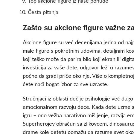
Top akcione figure iz naše ponude
Česta pitanja
Zašto su akcione figure važne za
Akcione figure su već decenijama jedna od najpop
male figure s pokretnim udovima, detaljnim kos
koji teško može da parira bilo koji ekran ili digit
investicija za vaše dete, odgovor leži u razum
počne da gradi priče oko nje. Više o kompletno
ćete naći bogat izbor za sve uzraste.
Stručnjaci iz oblasti dečije psihologije već dug
emocionalnom razvoju dece. Kada dete uzme akc
igru – ono vežba narativno mišljenje, razvija em
Superherojev obračun sa zlikovcem, dinosaurus k
drame koje detetu pomažu da razume svet oko 