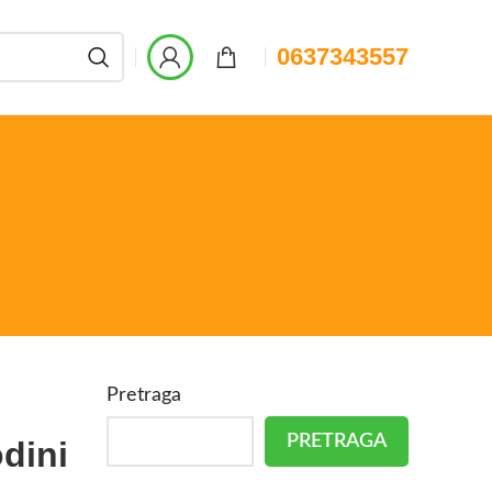
0637343557
Pretraga
PRETRAGA
odini