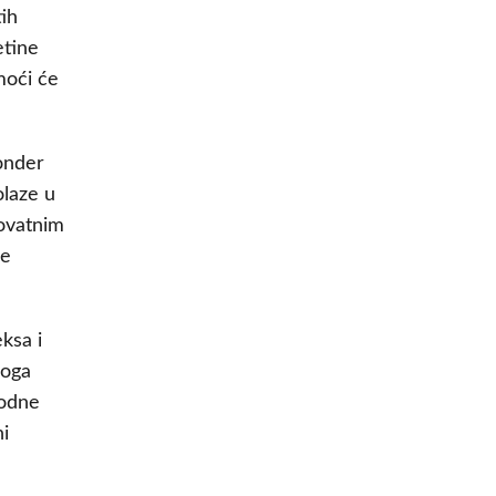
tih
etine
moći će
onder
olaze u
rovatnim
že
ksa i
noga
rodne
i