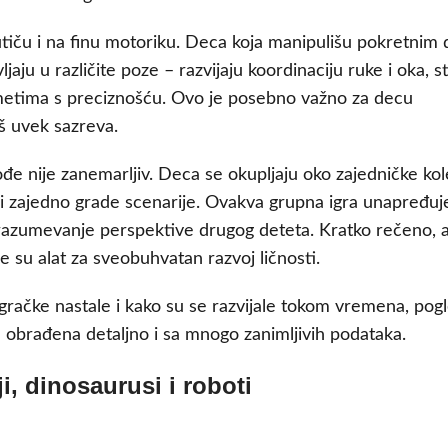
utiču i na finu motoriku. Deca koja manipulišu pokretnim
jaju u različite poze – razvijaju koordinaciju ruke i oka, s
dmetima s preciznošću. Ovo je posebno važno za decu
oš uvek sazreva.
đe nije zanemarljiv. Deca se okupljaju oko zajedničke kole
e i zajedno grade scenarije. Ovakva grupna igra unapređuj
 razumevanje perspektive drugog deteta. Kratko rečeno, 
e su alat za sveobuhvatan razvoj ličnosti.
gračke nastale i kako su se razvijale tokom vremena, pog
a obrađena detaljno i sa mnogo zanimljivih podataka.
i, dinosaurusi i roboti