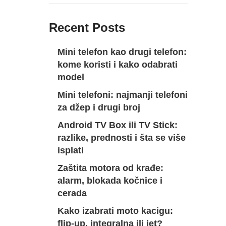
Recent Posts
Mini telefon kao drugi telefon:
kome koristi i kako odabrati
model
Mini telefoni: najmanji telefoni
za džep i drugi broj
Android TV Box ili TV Stick:
razlike, prednosti i šta se više
isplati
Zaštita motora od krađe:
alarm, blokada kočnice i
cerada
Kako izabrati moto kacigu:
flip-up, integralna ili jet?