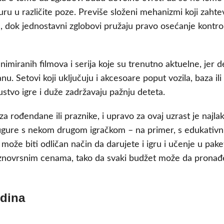
uru u različite poze. Previše složeni mehanizmi koji zahte
e, dok jednostavni zglobovi pružaju pravo osećanje kontrol
imiranih filmova i serija koje su trenutno aktuelne, jer d
u. Setovi koji uključuju i akcesoare poput vozila, baza ili
ustvo igre i duže zadržavaju pažnju deteta.
za rođendane ili praznike, i upravo za ovaj uzrast je najla
figure s nekom drugom igračkom – na primer, s edukativ
može biti odličan način da darujete i igru i učenje u pake
aznovrsnim cenama, tako da svaki budžet može da pronađ
odina