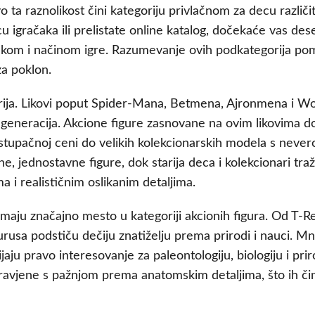
vo ta raznolikost čini kategoriju privlačnom za decu različi
u igračaka ili prelistate online katalog, dočekaće vas des
tikom i načinom igre. Razumevanje ovih podkategorija po
za poklon.
rija. Likovi poput Spider-Mana, Betmena, Ajronmena i W
eneracija. Akcione figure zasnovane na ovim likovima d
istupačnoj ceni do velikih kolekcionarskih modela s neve
e, jednostavne figure, dok starija deca i kolekcionari tra
i realističnim oslikanim detaljima.
aju značajno mesto u kategoriji akcionih figura. Od T-Re
aurusa podstiču dečiju znatiželju prema prirodi i nauci. M
jaju pravo interesovanje za paleontologiju, biologiju i pri
ravjene s pažnjom prema anatomskim detaljima, što ih čin