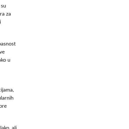
 su
ra za
i
pasnost
ove
ako u
cijama,
ularnih
 pre
ako, ali