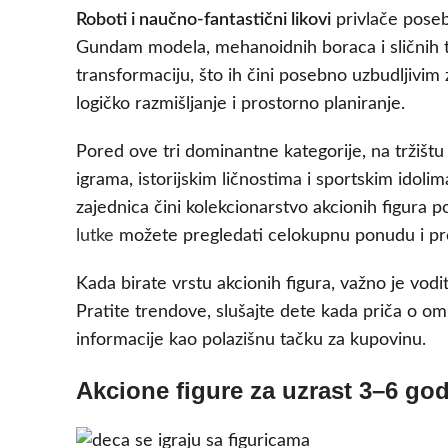
Roboti i naučno-fantastični likovi
privlače poseb
Gundam modela, mehanoidnih boraca i sličnih
transformaciju, što ih čini posebno uzbudljivim z
logičko razmišljanje i prostorno planiranje.
Pored ove tri dominantne kategorije, na tržištu
igrama, istorijskim ličnostima i sportskim idolim
zajednica čini kolekcionarstvo akcionih figura 
lutke
možete pregledati celokupnu ponudu i pro
Kada birate vrstu akcionih figura, važno je vodi
Pratite trendove, slušajte dete kada priča o omilj
informacije kao polazišnu tačku za kupovinu.
Akcione figure za uzrast 3–6 go