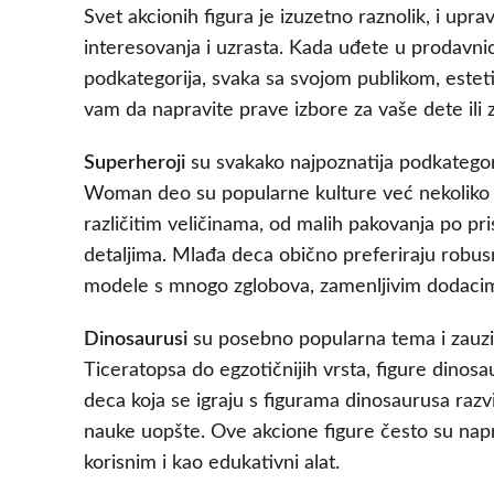
Svet akcionih figura je izuzetno raznolik, i upra
interesovanja i uzrasta. Kada uđete u prodavnic
podkategorija, svaka sa svojom publikom, este
vam da napravite prave izbore za vaše dete ili 
Superheroji
su svakako najpoznatija podkatego
Woman deo su popularne kulture već nekoliko g
različitim veličinama, od malih pakovanja po pr
detaljima. Mlađa deca obično preferiraju robusn
modele s mnogo zglobova, zamenljivim dodacima 
Dinosaurusi
su posebno popularna tema i zauzim
Ticeratopsa do egzotičnijih vrsta, figure dinos
deca koja se igraju s figurama dinosaurusa razvi
nauke uopšte. Ove akcione figure često su nap
korisnim i kao edukativni alat.