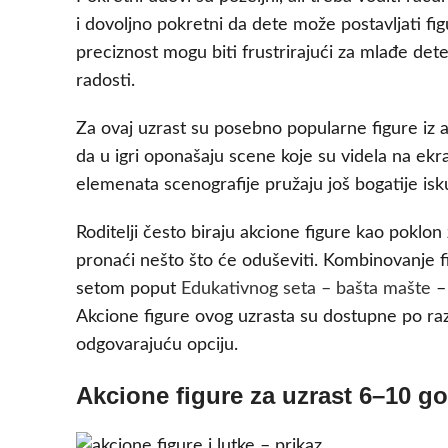
i dovoljno pokretni da dete može postavljati fig
preciznost mogu biti frustrirajući za mlađe det
radosti.
Za ovaj uzrast su posebno popularne figure iz an
da u igri oponašaju scene koje su videla na ekran
elemenata scenografije pružaju još bogatije isk
Roditelji često biraju akcione figure kao poklon 
pronaći nešto što će oduševiti. Kombinovanje 
setom poput
Edukativnog seta – bašta mašte
– 
Akcione figure ovog uzrasta su dostupne po r
odgovarajuću opciju.
Akcione figure za uzrast 6–10 g