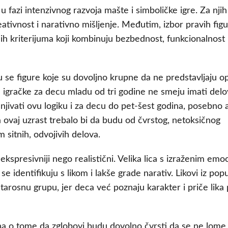
u fazi intenzivnog razvoja mašte i simboličke igre. Za njih
ativnost i narativno mišljenje. Međutim, izbor pravih figu
h kriterijuma koji kombinuju bezbednost, funkcionalnost 
 se figure koje su dovoljno krupne da ne predstavljaju o
 igračke za decu mladu od tri godine ne smeju imati del
njivati ovu logiku i za decu do pet-šest godina, posebno 
ovaj uzrast trebalo bi da budu od čvrstog, netoksičnog
m sitnih, odvojivih delova.
 ekspresivniji nego realistični. Velika lica s izraženim emo
se identifikuju s likom i lakše grade narativ. Likovi iz pop
tarosnu grupu, jer deca već poznaju karakter i priče lika
una o tome da zglobovi budu dovolno čvrsti da se ne lome l